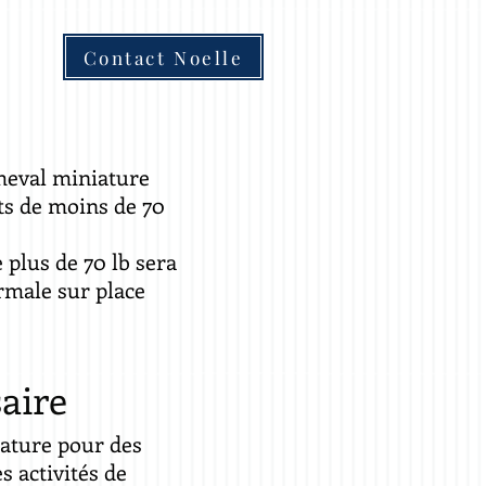
Contact Noelle
heval miniature
ts de moins de 70
 plus de 70 lb sera
ormale sur place
saire
ature pour des
 activités de