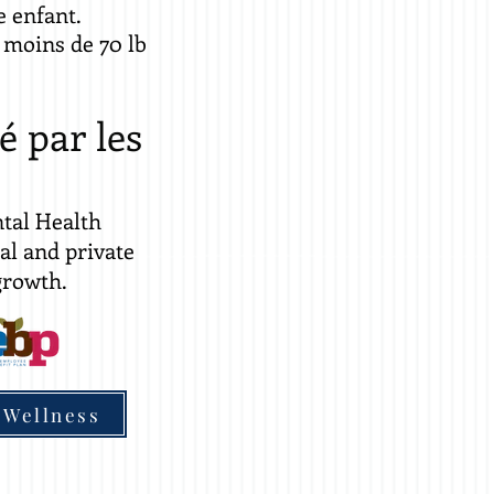
re enfant.
 moins de 70 lb
té par les
tal Health
al and private
growth.
 Wellness