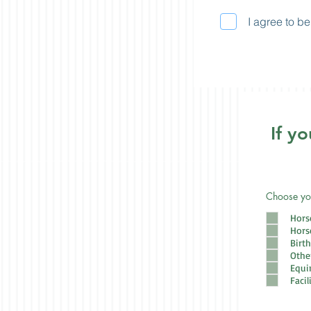
I agree to b
If y
Choose you
Hors
Hors
Birt
Othe
Equi
Facil