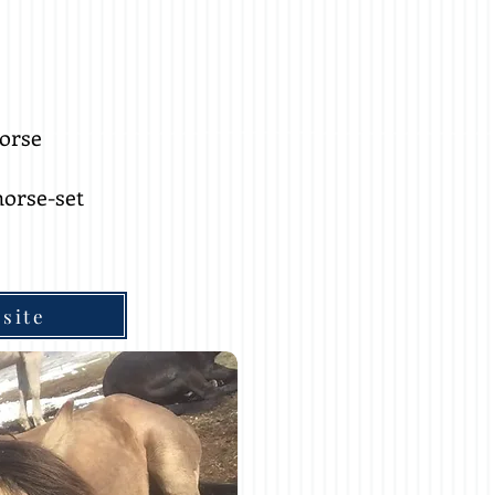
orse
orse-set
site